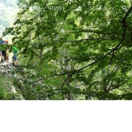
ВНАЯ
ПОЕЗДКИ
ЧТИВО
TAC
ClimbingPass
ion