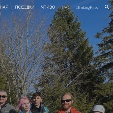
ВНАЯ
ПОЕЗДКИ
ЧТИВО
TAC
ClimbingPass
ion